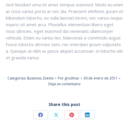
Sed tincidunt urna sit amet tempus euismod. Morbi eu enim
ac risus varius porta ac nec dui. Praesent eleifend, ipsum et
bibendum lobortis, ex nulla laoreet lorem, nec varius neque
mauris sit amet arcu. Phasellus elementum libero eget
risus ultricies, eget euismod dui venenatis ullamcorper
vehicula. Etiam eu varius leo. Maecenas a commodo augue.
Fusce lobortis ultricies sem, nec interdum ipsum vulputate
a. Quisque at nibh ac purus aliquet accumsan. In lobortis elit
et gravida varius.
Categorías:
Business
,
Events
Por
grodmar
30 de enero de 2017
Deja un comentario
Share this post
Share
Share
Share
Share
on
on
on
on