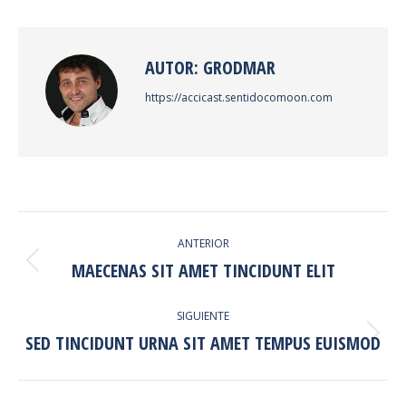
Facebook
X
Pinterest
LinkedIn
AUTOR:
GRODMAR
https://accicast.sentidocomoon.com
NAVEGACIÓN
ANTERIOR
ENTRE
MAECENAS SIT AMET TINCIDUNT ELIT
Publicación
PUBLICACIONES
anterior:
SIGUIENTE
SED TINCIDUNT URNA SIT AMET TEMPUS EUISMOD
Publicación
siguiente: