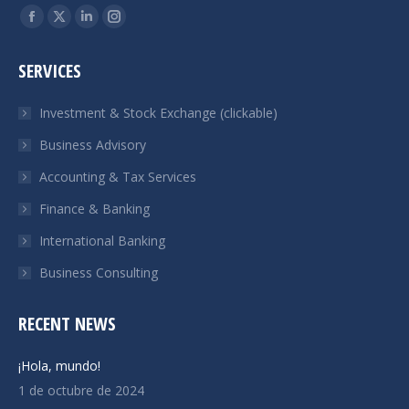
Encuéntranos en:
Facebook
X
Linkedin
Instagram
page
page
page
page
SERVICES
opens
opens
opens
opens
in
in
in
in
Investment & Stock Exchange (clickable)
new
new
new
new
Business Advisory
window
window
window
window
Accounting & Tax Services
Finance & Banking
International Banking
Business Consulting
RECENT NEWS
¡Hola, mundo!
1 de octubre de 2024